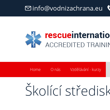
info@vodnizachrana.eu
Home
O nás
Vzdělávání - kurzy
Školící středis