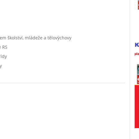
em školství, mládeže a tělovýchovy
e RS
řídy
y