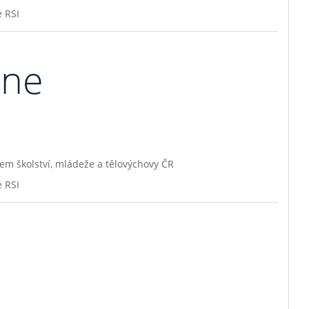
e RSI
zne
em školství, mládeže a tělovýchovy ČR
e RSI