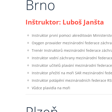
Brno
Inštruktor: Luboš Janšta
Instruktor první pomoci akreditován Ministerstv
Oxygen provaider mezinárodní federace záchr
Trenér Instruktorů mezinárodní federace záchr
Instruktor vodní záchrany mezinárodní federac
Instruktor učitelů plavání mezinárodní federace
Instruktor přežití na moři SAR mezinárodní fed
Instruktor potápění mezinárodních federace RSI,
Vůdce plavidla na moři
Plzeň