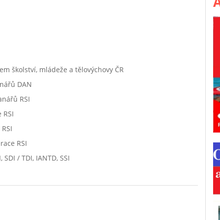
A
em školství, mládeže a tělovýchovy ČR
anářů DAN
anářů RSI
e RSI
 RSI
erace RSI
 SDI / TDI, IANTD, SSI