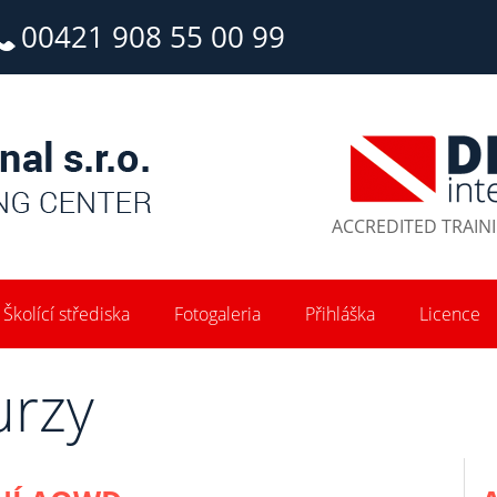
00421 908 55 00 99
ACCREDITED TRAIN
Školící střediska
Fotogaleria
Přihláška
Licence
urzy