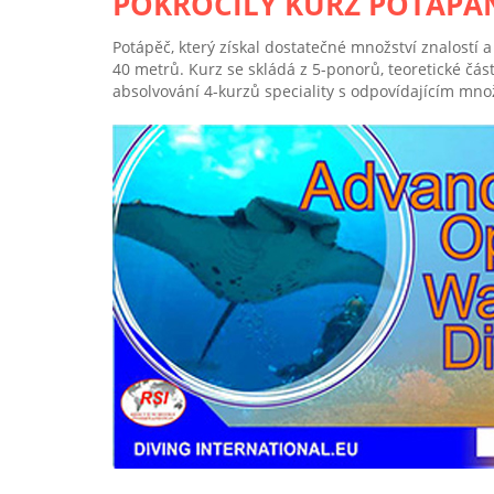
POKROČILÝ KURZ POTÁPÁ
Potápěč, který získal dostatečné množství znalostí
40 metrů. Kurz se skládá z 5-ponorů, teoretické část
absolvování 4-kurzů speciality s odpovídajícím mn