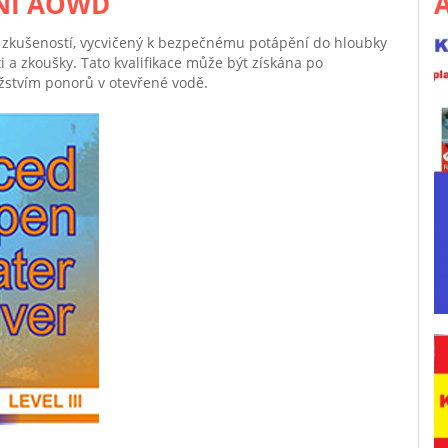
NÍ AOWD
A
 a zkušeností, vycvičený k bezpečnému potápění do hloubky
i a zkoušky. Tato kvalifikace může být získána po
ožstvím ponorů v otevřené vodě.